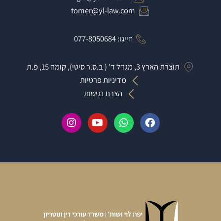
tomer@yl-law.com
חייגו: 077-8050684
תוצרת הארץ 3, מגדל ד' ( ב.ס.ר סיטי), קומה 15, פ.ת
מדיניות פרטיות
הצרת נגישות
I
Y
W
F
n
o
h
a
s
u
a
c
t
t
t
e
a
u
s
b
g
b
a
o
r
e
p
o
a
p
k
m