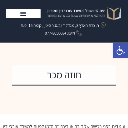
ילוג
תוכן
התמחות המשרד
תוצרת הארץ 3, מגדל ד (ב.ס.ר סיטי), קומה 15, פ.ת
חייגו: 077-8050684​
פתח סרגל נגישות
חוזה מכר
עומדים בפני רכישה של דירה או בית? זה הזמן לפנות למשרד עורכי דין