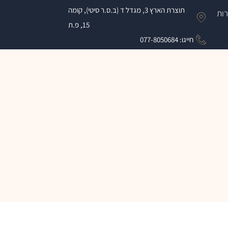
תוצרת הארץ 3, מגדל ד (ב.ס.ר סיטי), קומה
רות
15, פ.ת
חייגו: 077-8050684​