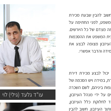
חשוב להבין שבעת מכירת
המשפט, לפני החתימה על
ה מצדם של כל היורשים.
בית המשפט את ההסכמות
העיזבון מצופה לבצע את
מידה והדבר אפשרי.
 יכול לבצע מכירת דירת
רת, במידה ויש הסכמה של
פות ביניהם, לשם השכרה
עו"ד גלעד (גילי) לוי
ם על ידי מנהל העיזבון,
 לחלוקת כלל העיזבון,
וך העיזבון. חשוב להבין