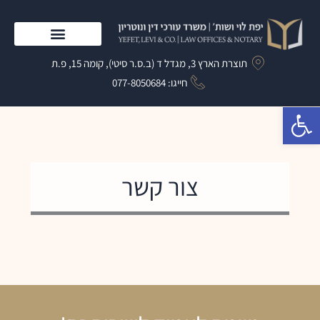
ילוג
תוכן
התמחות המשרד
תוצרת הארץ 3, מגדל ד (ב.ס.ר סיטי), קומה 15, פ.ת
חייגו: 077-8050684​
פתח סרגל נגישות
צור קשר