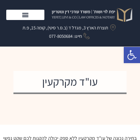
ילוג
תוכן
התמחות המשרד
תוצרת הארץ 3, מגדל ד (ב.ס.ר סיטי), קומה 15, פ.ת
חייגו: 077-8050684​
פתח סרגל נגישות
עו"ד מקרקעין
בחירה נכונה של עו"ד מקרקעין ללא ספק יכולה להקנות לכם שקט נפשי