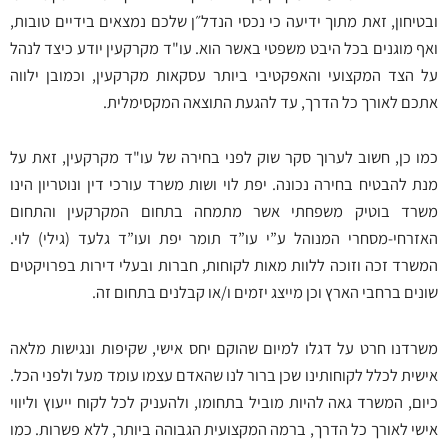
ובטיחון, זאת מתוך ידיעה כי נכסי הנדל״ן שלכם נמצאים בידיים טובות,
ואף מוגנים בכל היבט משפטי באשר הוא. עו"ד מקרקעין יודע כיצד לנהל
על הצד המקצועי והאפקטיבי ביותר עסקאות מקרקעין, וכמובן ילווה
אתכם לאורך כל הדרך, עד להגעת התוצאה המקסימלית.
כמו כן, חשוב לערוך סקר שוק לפני בחירה של עו"ד מקרקעין, זאת על
מנת להבטיח בחירה נכונה. יפת לוי ושות משרד עורכי דין ונוטריון הינו
משרד בוטיק משפחתי אשר מתמחה בתחום המקרקעין והתחום
האזרחי-מסחרי המנוהל ע”י עו”ד תומר יפת ועו”ד גלעד (גילי) לוי.
המשרד זכה וזוכה ללוות מאות לקוחות, חברות ובעלי דירות בפרויקטים
שונים ברחבי הארץ וכן מייצג יזמים ו/או קבלנים בתחום זה.
משרדנו חרט על דגלו למיום שהוקם יחס אישי, שקיפות ונגישות מלאה
אישית לכלל לקוחותינו שכן ברור לנו שהאדם עצמו עומד מעל ולפני הכל.
כיום, המשרד גאה להיות מוביל בתחומו, ולהעניק לכל לקוח ייעוץ וליווי
אישי לאורך כל הדרך, ברמה המקצועית הגבוהה ביותר, ללא פשרות. כמו