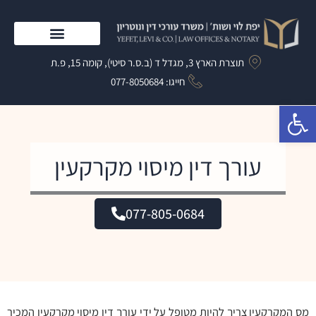
ילוג
תוכן
התמחות המשרד
תוצרת הארץ 3, מגדל ד (ב.ס.ר סיטי), קומה 15, פ.ת
חייגו: 077-8050684​
פתח סרגל נגישות
עורך דין מיסוי מקרקעין
077-805-0684
מס המקרקעין צריך להיות מטופל על ידי עורך דין מיסוי מקרקעין המכיר