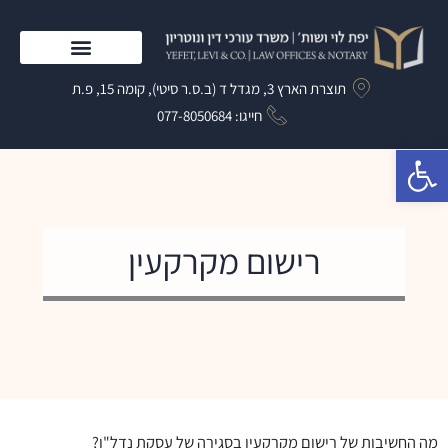
ילוג
תוכן
התמחות המשרד
תוצרת הארץ 3, מגדל ד (ב.ס.ר סיטי), קומה 15, פ.ת
חייגו: 077-8050684​
פתח סרגל נגישות
רישום מקרקעין
מה החשיבות של רישום מקרקעין בסגירה של עסקת נדל"ן?