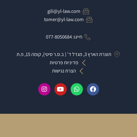
gili@yl-law.com
tomer@yl-law.com
חייגו: 077-8050684
תוצרת הארץ 3, מגדל ד' ( ב.ס.ר סיטי), קומה 15, פ.ת
מדיניות פרטיות
הצרת נגישות
I
Y
W
F
n
o
h
a
s
u
a
c
t
t
t
e
a
u
s
b
g
b
a
o
r
e
p
o
a
p
k
m